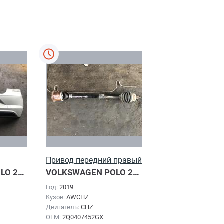
Привод передний правый
OLO
2019г.
VOLKSWAGEN POLO
2019г.
Год:
2019
Кузов:
AWCHZ
Двигатель:
CHZ
OEM:
2Q0407452GX