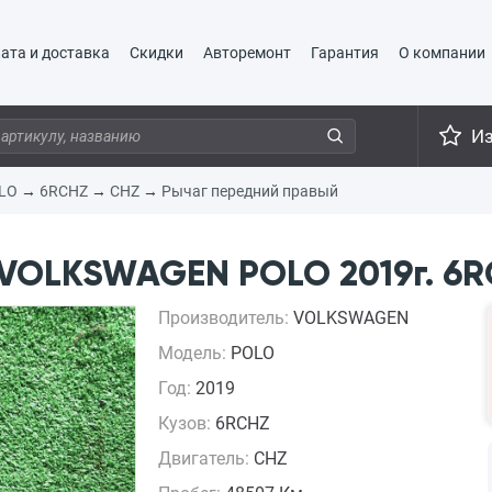
ата и доставка
Скидки
Авторемонт
Гарантия
О компании
И
LO
→
6RCHZ
→
CHZ
→
Рычаг передний правый
VOLKSWAGEN POLO 2019г. 6R
Производитель:
VOLKSWAGEN
Модель:
POLO
Год:
2019
Кузов:
6RCHZ
Двигатель:
CHZ