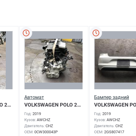
Автомат
Бампер задний
O
2019г.
VOLKSWAGEN POLO
2019г.
VOLKSWAGEN P
Год:
2019
Год:
2019
Кузов:
AWCHZ
Кузов:
AWCHZ
Двигатель:
CHZ
Двигатель:
CHZ
OEM:
0CW300043P
OEM:
2GS807417