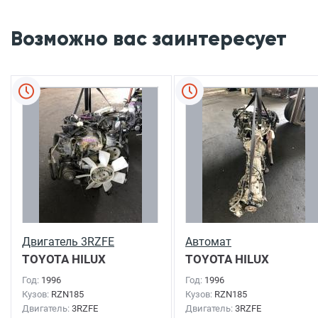
Возможно вас заинтересует
Двигатель 3RZFE
Автомат
TOYOTA HILUX
TOYOTA HILUX
SURF
1996г.
SURF
1996г.
Год:
1996
Год:
1996
Кузов:
RZN185
Кузов:
RZN185
Двигатель:
3RZFE
Двигатель:
3RZFE