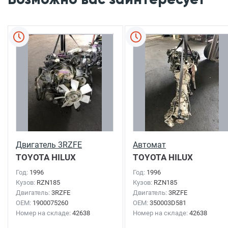
Двигатель 3RZFE
Автомат
TOYOTA HILUX
TOYOTA HILUX
SURF
1996г.
SURF
1996г.
Год:
1996
Год:
1996
Кузов:
RZN185
Кузов:
RZN185
Двигатель:
3RZFE
Двигатель:
3RZFE
OEM:
1900075260
OEM:
350003D581
Номер на складе:
42638
Номер на складе:
42638