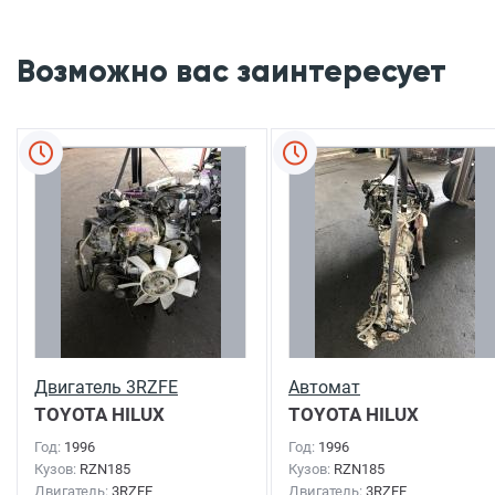
Возможно вас заинтересует
Двигатель 3RZFE
Автомат
TOYOTA HILUX
TOYOTA HILUX
SURF
1996г.
SURF
1996г.
Год:
1996
Год:
1996
Кузов:
RZN185
Кузов:
RZN185
Двигатель:
3RZFE
Двигатель:
3RZFE