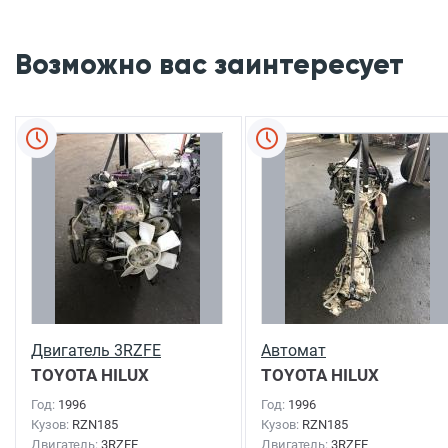
Возможно вас заинтересует
Двигатель 3RZFE
Автомат
TOYOTA HILUX
TOYOTA HILUX
SURF
1996г.
SURF
1996г.
Год:
1996
Год:
1996
Кузов:
RZN185
Кузов:
RZN185
Двигатель:
3RZFE
Двигатель:
3RZFE