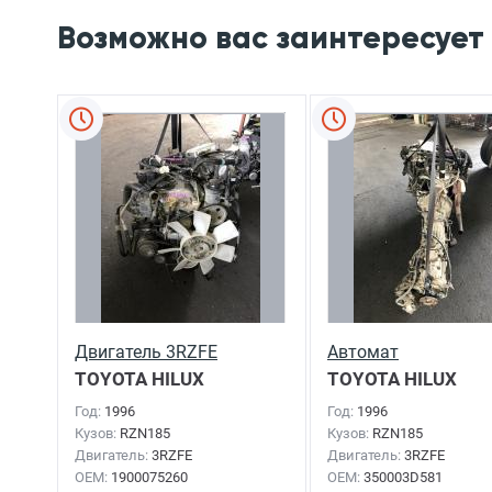
Возможно вас заинтересует
Двигатель 3RZFE
Автомат
TOYOTA HILUX
TOYOTA HILUX
SURF
1996г.
SURF
1996г.
Год:
1996
Год:
1996
Кузов:
RZN185
Кузов:
RZN185
Двигатель:
3RZFE
Двигатель:
3RZFE
OEM:
1900075260
OEM:
350003D581