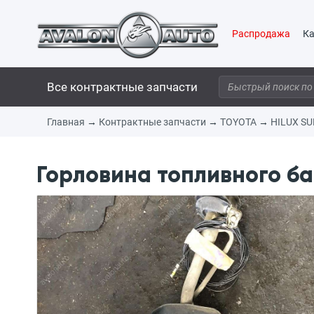
Распродажа
Ка
Все контрактные запчасти
Главная
→
Контрактные запчасти
→
TOYOTA
→
HILUX SU
Горловина топливного ба