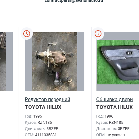
contractparts@avalonauto.ru
Редуктор передний
Обшивка двери
TOYOTA HILUX
TOYOTA HILUX
SURF
1996г.
SURF
1996г.
Год:
1996
Год:
1996
Кузов:
RZN185
Кузов:
RZN185
Двигатель:
3RZFE
Двигатель:
3RZFE
OEM:
4111035831
OEM:
не указан