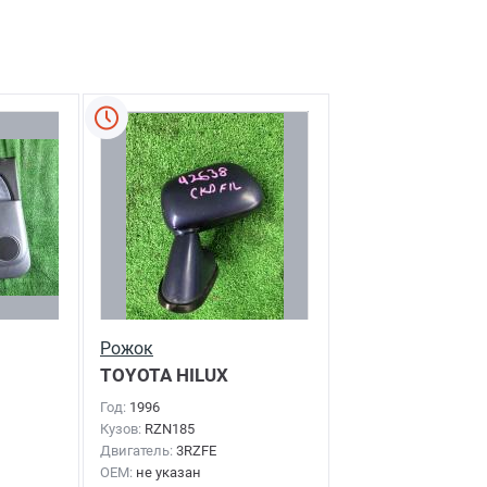
Рожок
TOYOTA HILUX
SURF
1996г.
Год:
1996
Кузов:
RZN185
Двигатель:
3RZFE
OEM:
не указан