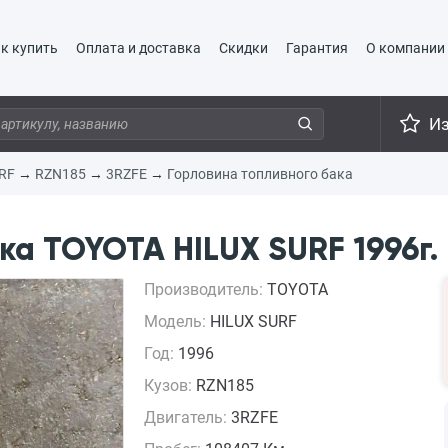
к купить
Оплата и доставка
Скидки
Гарантия
О компании
И
RF
→
RZN185
→
3RZFE
→
Горловина топливного бака
ка TOYOTA HILUX SURF 1996г.
Производитель:
TOYOTA
Модель:
HILUX SURF
Год:
1996
Кузов:
RZN185
Двигатель:
3RZFE