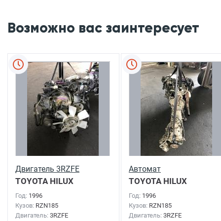
Возможно вас заинтересует
Двигатель 3RZFE
Автомат
TOYOTA HILUX
TOYOTA HILUX
SURF
1996г.
SURF
1996г.
Год:
1996
Год:
1996
Кузов:
RZN185
Кузов:
RZN185
Двигатель:
3RZFE
Двигатель:
3RZFE