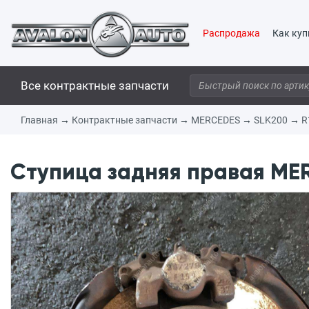
Распродажа
Как куп
Все контрактные запчасти
Главная
→
Контрактные запчасти
→
MERCEDES
→
SLK200
→
R
Ступица задняя правая MER