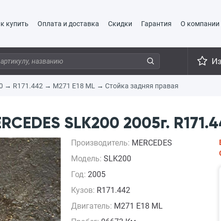
к купить
Оплата и доставка
Скидки
Гарантия
О компании
И
0
→
R171.442
→
M271 E18 ML
→
Стойка задняя правая
RCEDES SLK200 2005г. R171.4
Производитель:
MERCEDES
Модель:
SLK200
Год:
2005
Кузов:
R171.442
Двигатель:
M271 E18 ML