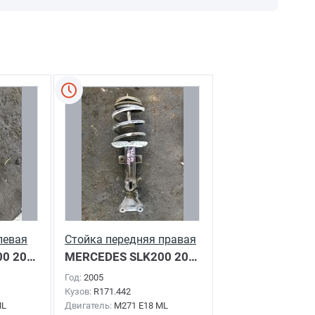
левая
Стойка передняя правая
00
2005г.
MERCEDES SLK200
2005г.
Год:
2005
Кузов:
R171.442
ML
Двигатель:
M271 E18 ML