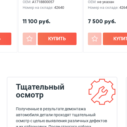
OEM:
A1718800057
OEM:
не указан
Номер на складе:
42640
Номер на складе:
426
11 100 руб.
7 500 руб.
Ь
+
КУПИТЬ
+
КУПИ
Тщательный
осмотр
Полученные в результате демонтажа
автомобиля детали проходят тщательный
осмотр с целью выявления различных дефектов
и их отбраковки. После строгого отбора