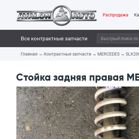
Распродажа
Ка
Все контрактные запчасти
Главная
→
Контрактные запчасти
→
MERCEDES
→
SLK20
Стойка задняя правая ME