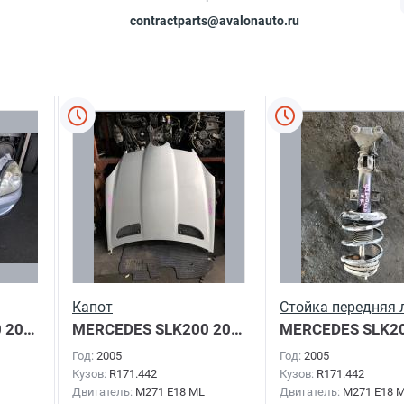
contractparts@avalonauto.ru
Капот
Стойка передняя 
0
2005г.
MERCEDES SLK200
2005г.
MERCEDES SLK2
Год:
2005
Год:
2005
Кузов:
R171.442
Кузов:
R171.442
Двигатель:
M271 E18 ML
Двигатель:
M271 E18 