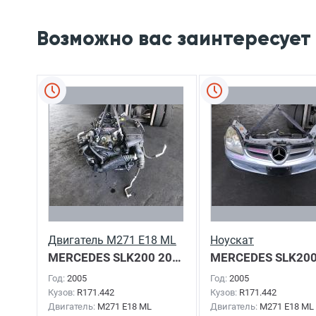
Возможно вас заинтересует
Двигатель M271 E18 ML
Ноускат
MERCEDES SLK200
2005г.
MERCEDES SLK20
Год:
2005
Год:
2005
Кузов:
R171.442
Кузов:
R171.442
Двигатель:
M271 E18 ML
Двигатель:
M271 E18 ML