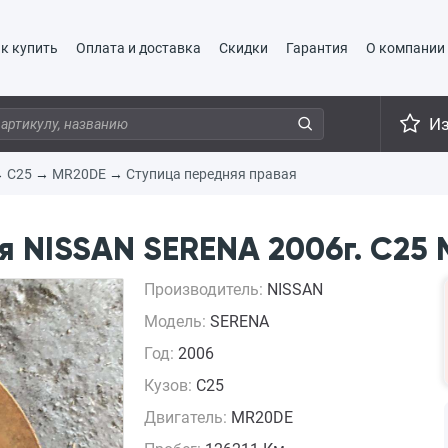
к купить
Оплата и доставка
Скидки
Гарантия
О компании
И
→
C25
→
MR20DE
→
Ступица передняя правая
я NISSAN SERENA 2006г. C25
Производитель:
NISSAN
Модель:
SERENA
Год:
2006
Кузов:
C25
Двигатель:
MR20DE