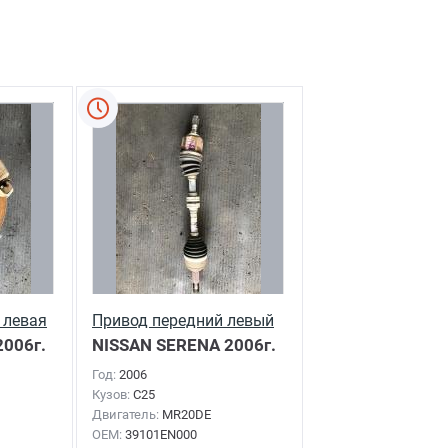
 левая
Привод передний левый
006г.
NISSAN SERENA
2006г.
Год:
2006
Кузов:
C25
Двигатель:
MR20DE
OEM:
39101EN000