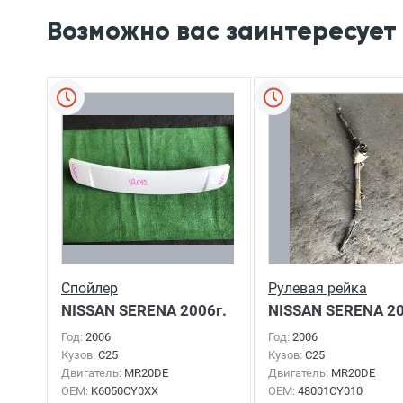
Возможно вас заинтересует
Спойлер
Рулевая рейка
NISSAN SERENA
2006г.
NISSAN SERENA
20
Год:
2006
Год:
2006
Кузов:
C25
Кузов:
C25
Двигатель:
MR20DE
Двигатель:
MR20DE
OEM:
K6050CY0XX
OEM:
48001CY010