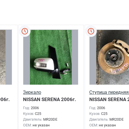
Зеркало
Ступица передняя
06г.
NISSAN SERENA
2006г.
NISSAN SERENA
2
Год:
2006
Год:
2006
Кузов:
C25
Кузов:
C25
Двигатель:
MR20DE
Двигатель:
MR20DE
OEM:
не указан
OEM:
не указан