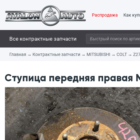
Распродажа
Как куп
Все контрактные запчасти
Главная
→
Контрактные запчасти
→
MITSUBISHI
→
COLT
→
Z2
Ступица передняя правая MI