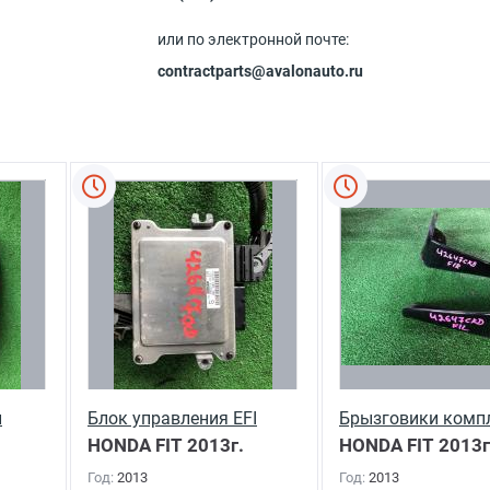
или по электронной почте:
contractparts@avalonauto.ru
й
Блок управления EFI
Брызговики комп
HONDA FIT
2013г.
HONDA FIT
2013г
Год:
2013
Год:
2013