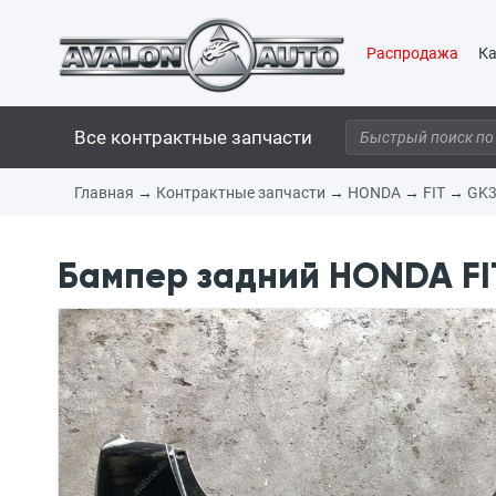
Распродажа
Ка
Все контрактные запчасти
Главная
→
Контрактные запчасти
→
HONDA
→
FIT
→
GK
Бампер задний HONDA FIT