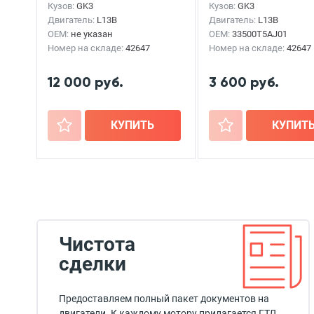
Кузов:
GK3
Кузов:
GK3
Двигатель:
L13B
Двигатель:
L13B
OEM:
не указан
OEM:
33500T5AJ01
Номер на складе:
42647
Номер на складе:
42647
12 000 руб.
3 600 руб.
+
КУПИТЬ
+
КУПИТ
Чистота
сделки
Предоставляем полный пакет документов на
двигатели. К каждому мотору прилагается ГТД