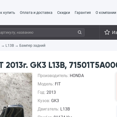
к купить
Оплата и доставка
Скидки
Гарантия
О компании
И
3
→
L13B
→
Бампер задний
 2013г. GK3 L13B, 71501T5A0
Производитель:
HONDA
Модель:
FIT
Год:
2013
Кузов:
GK3
Двигатель:
L13B