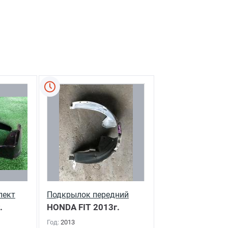
лект
Подкрылок передний
.
правый
HONDA FIT
2013г.
Год:
2013