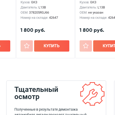
Кузов:
GK3
Кузов:
GK3
Двигатель:
L13B
Двигатель:
L13B
OEM:
378205R0J66
OEM:
не указан
Номер на складе:
42647
Номер на складе:
426
1 800 руб.
1 800 руб.
Ь
+
КУПИТЬ
+
КУПИ
Тщательный
осмотр
Полученные в результате демонтажа
автомобиля детали проходят тщательный