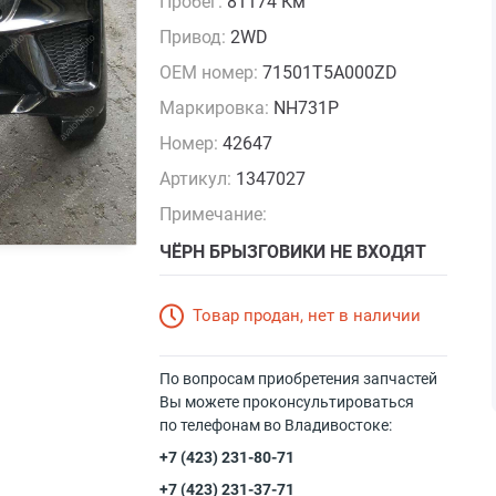
Пробег:
81174 Км
Привод:
2WD
OEM номер:
71501T5A000ZD
Маркировка:
NH731P
Номер:
42647
Артикул:
1347027
Примечание:
ЧЁРН БРЫЗГОВИКИ НЕ ВХОДЯТ
Товар продан, нет в наличии
По вопросам приобретения запчастей
Вы можете проконсультироваться
по телефонам во Владивостоке:
+7 (423) 231-80-71
+7 (423) 231-37-71