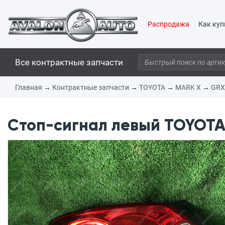
Распродажа
Как куп
Все контрактные запчасти
Главная
→
Контрактные запчасти
→
TOYOTA
→
MARK X
→
GRX
Стоп-сигнал левый TOYOTA 