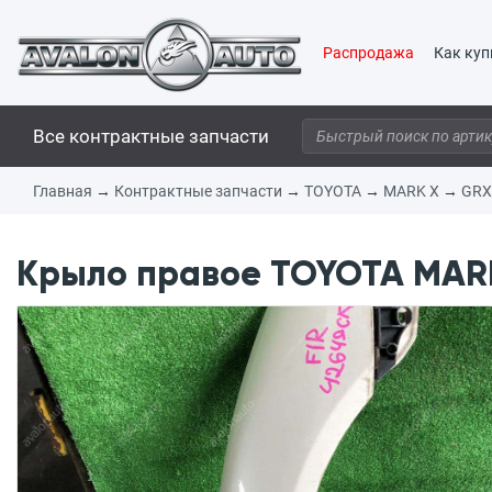
Распродажа
Как куп
Все контрактные запчасти
Главная
→
Контрактные запчасти
→
TOYOTA
→
MARK X
→
GRX
Крыло правое TOYOTA MARK 