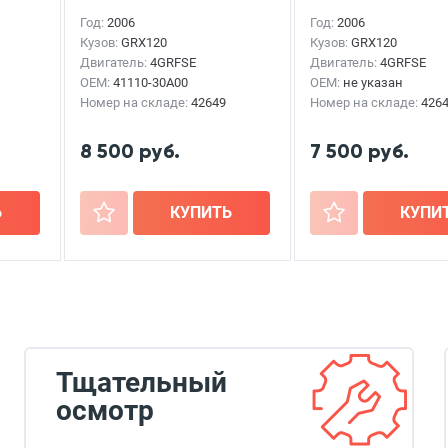
Год:
2006
Год:
2006
Кузов:
GRX120
Кузов:
GRX120
Двигатель:
4GRFSE
Двигатель:
4GRFSE
OEM:
41110-30A00
OEM:
не указан
Номер на складе:
42649
Номер на складе:
426
8 500 руб.
7 500 руб.
Ь
+
КУПИТЬ
+
КУПИ
Тщательный
осмотр