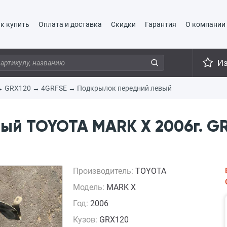
к купить
Оплата и доставка
Скидки
Гарантия
О компании
И
→
GRX120
→
4GRFSE
→
Подкрылок передний левый
ый TOYOTA MARK X 2006г. GR
Производитель:
TOYOTA
Модель:
MARK X
Год:
2006
Кузов:
GRX120