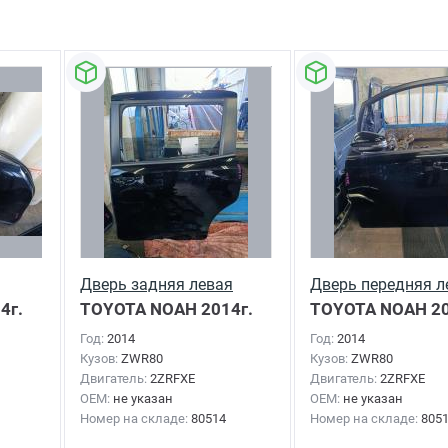
Дверь задняя левая
Дверь передняя л
4г.
TOYOTA NOAH
2014г.
TOYOTA NOAH
20
Год:
2014
Год:
2014
Кузов:
ZWR80
Кузов:
ZWR80
Двигатель:
2ZRFXE
Двигатель:
2ZRFXE
OEM:
не указан
OEM:
не указан
Номер на складе:
80514
Номер на складе:
805