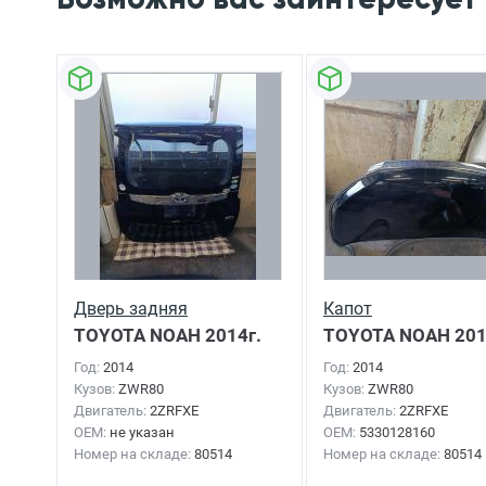
Дверь задняя
Капот
TOYOTA NOAH
2014г.
TOYOTA NOAH
201
Год:
2014
Год:
2014
Кузов:
ZWR80
Кузов:
ZWR80
Двигатель:
2ZRFXE
Двигатель:
2ZRFXE
OEM:
не указан
OEM:
5330128160
Номер на складе:
80514
Номер на складе:
80514