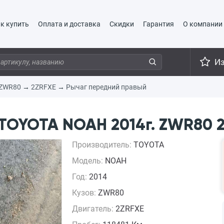
к купить
Оплата и доставка
Скидки
Гарантия
О компании
И
ZWR80
→
2ZRFXE
→
Рычаг передний правый
TOYOTA NOAH 2014г. ZWR80 2
Производитель:
TOYOTA
Модель:
NOAH
Год:
2014
Кузов:
ZWR80
Двигатель:
2ZRFXE