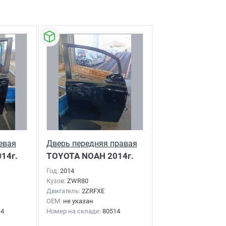
евая
Дверь передняя правая
14г.
TOYOTA NOAH
2014г.
Год:
2014
Кузов:
ZWR80
Двигатель:
2ZRFXE
OEM:
не указан
14
Номер на складе:
80514