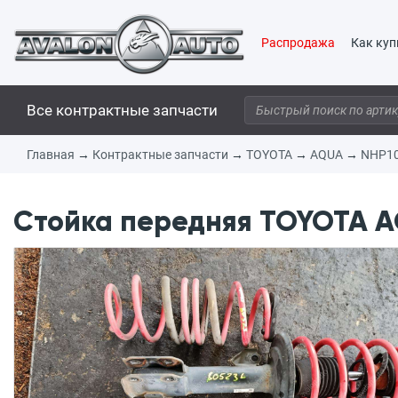
Распродажа
Как куп
Все контрактные запчасти
Главная
→
Контрактные запчасти
→
TOYOTA
→
AQUA
→
NHP1
Стойка передняя TOYOTA AQ