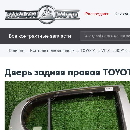
Распродажа
Как куп
Все контрактные запчасти
Главная
→
Контрактные запчасти
→
TOYOTA
→
VITZ
→
SCP10
Дверь задняя правая TOYOTA