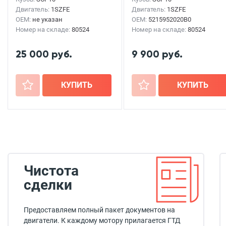
Двигатель:
1SZFE
Двигатель:
1SZFE
OEM:
не указан
OEM:
5215952020B0
5838152010B0
Номер на складе:
80524
Номер на складе:
80524
25 000 руб.
9 900 руб.
+
КУПИТЬ
+
КУПИТЬ
Чистота
сделки
Предоставляем полный пакет документов на
двигатели. К каждому мотору прилагается ГТД