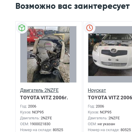
Возможно вас заинтересует
Двигатель 2NZFE
Ноускат
TOYOTA VITZ
2006г.
TOYOTA VITZ
2006
Год:
2006
Год:
2006
Кузов:
NCP95
Кузов:
NCP95
Двигатель:
2NZFE
Двигатель:
2NZFE
OEM:
1900021830
OEM:
не указан
Номер на складе:
80525
Номер на складе:
80525