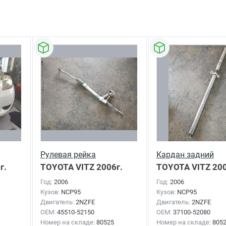
Рулевая рейка
Кардан задний
г.
TOYOTA VITZ
2006г.
TOYOTA VITZ
200
Год:
2006
Год:
2006
Кузов:
NCP95
Кузов:
NCP95
Двигатель:
2NZFE
Двигатель:
2NZFE
OEM:
45510-52150
OEM:
37100-52080
Номер на складе:
80525
Номер на складе:
805