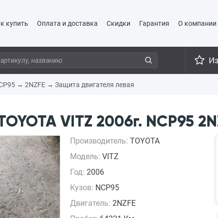
к купить
Оплата и доставка
Скидки
Гарантия
О компании
И
CP95
→
2NZFE
→
Защита двигателя левая
TOYOTA VITZ 2006г. NCP95 2N
Производитель:
TOYOTA
Модель:
VITZ
Год:
2006
Кузов:
NCP95
Двигатель:
2NZFE