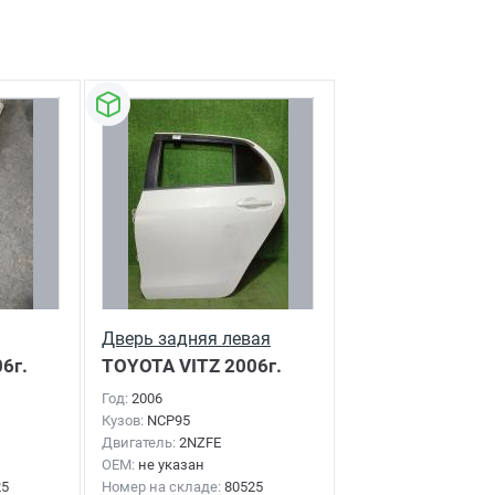
Дверь задняя левая
6г.
TOYOTA VITZ
2006г.
Год:
2006
Кузов:
NCP95
Двигатель:
2NZFE
OEM:
не указан
25
Номер на складе:
80525