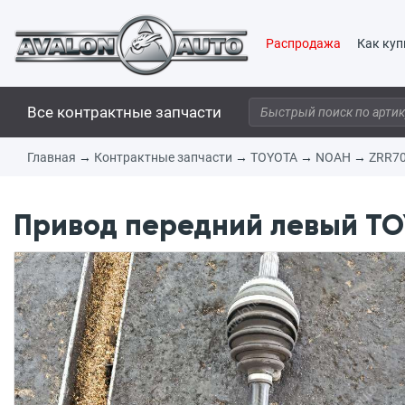
Распродажа
Как куп
Все контрактные запчасти
Главная
→
Контрактные запчасти
→
TOYOTA
→
NOAH
→
ZRR7
Привод передний левый TOY