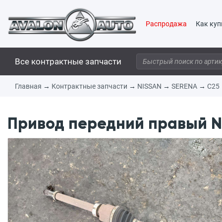
Распродажа
Как куп
Все контрактные запчасти
Главная
→
Контрактные запчасти
→
NISSAN
→
SERENA
→
C25
Привод передний правый N