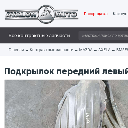
Распродажа
Как куп
Все контрактные запчасти
Главная
→
Контрактные запчасти
→
MAZDA
→
AXELA
→
BM5F
Подкрылок передний левый