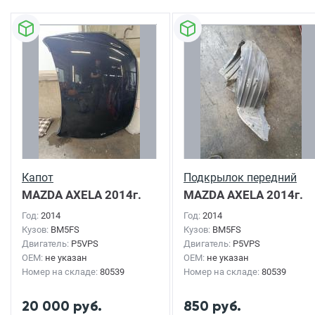
Капот
Подкрылок передний
MAZDA AXELA
2014г.
правый
MAZDA AXELA
2014г.
Год:
2014
Год:
2014
Кузов:
BM5FS
Кузов:
BM5FS
Двигатель:
P5VPS
Двигатель:
P5VPS
OEM:
не указан
OEM:
не указан
Номер на складе:
80539
Номер на складе:
80539
20 000 руб.
850 руб.