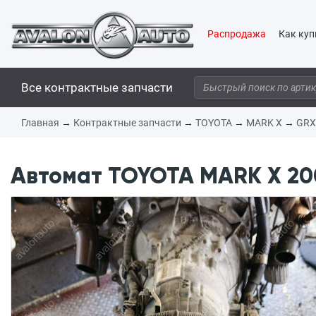
Распродажа
Как куп
Все контрактные запчасти
Главная
→
Контрактные запчасти
→
TOYOTA
→
MARK X
→
GRX
Автомат TOYOTA MARK X 200