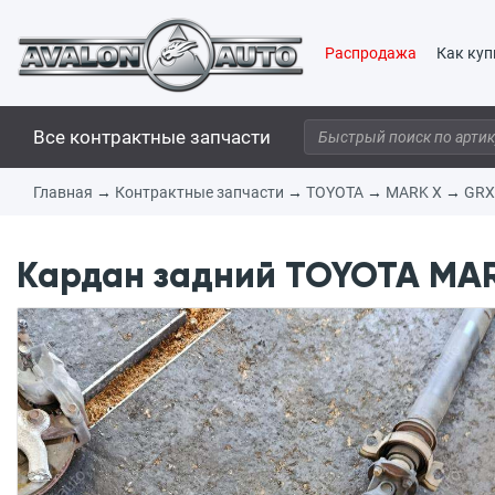
Распродажа
Как куп
Все контрактные запчасти
Главная
→
Контрактные запчасти
→
TOYOTA
→
MARK X
→
GRX
Кардан задний TOYOTA MARK