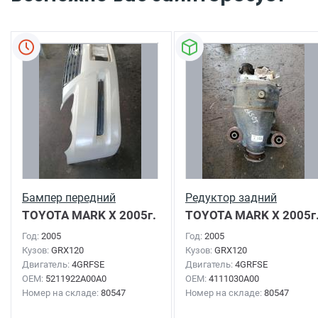
Бампер передний
Редуктор задний
TOYOTA MARK X
2005г.
TOYOTA MARK X
2005г
Год:
2005
Год:
2005
Кузов:
GRX120
Кузов:
GRX120
Двигатель:
4GRFSE
Двигатель:
4GRFSE
OEM:
5211922A00A0
OEM:
4111030A00
Номер на складе:
80547
Номер на складе:
80547