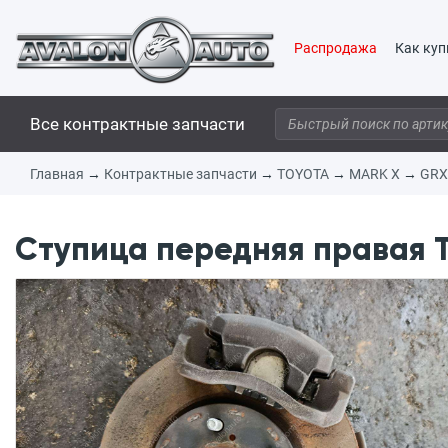
Распродажа
Как куп
Все контрактные запчасти
Главная
→
Контрактные запчасти
→
TOYOTA
→
MARK X
→
GRX
Ступица передняя правая 