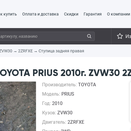
к купить
Оплата и доставка
Скидки
Гарантия
О компании
И
ZVW30
→
2ZRFXE
→
Ступица задняя правая
OYOTA PRIUS 2010г. ZVW30 2
Производитель:
TOYOTA
Модель:
PRIUS
Год:
2010
Кузов:
ZVW30
Двигатель:
2ZRFXE