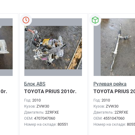
Блок ABS
Рулевая рейка
0г.
TOYOTA PRIUS
2010г.
TOYOTA PRIUS
20
Год:
2010
Год:
2010
Кузов:
ZVW30
Кузов:
ZVW30
Двигатель:
2ZRFXE
Двигатель:
2ZRFXE
OEM:
4707047060
OEM:
4551047060
Номер на складе:
80551
Номер на складе:
805