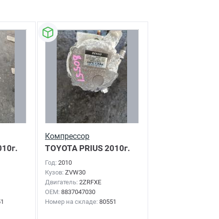
Компрессор
10г.
кондиционера
TOYOTA PRIUS
2010г.
Год:
2010
Кузов:
ZVW30
Двигатель:
2ZRFXE
OEM:
8837047030
51
Номер на складе:
80551