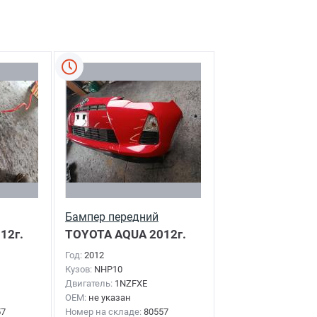
Бампер передний
12г.
TOYOTA AQUA
2012г.
Год:
2012
Кузов:
NHP10
Двигатель:
1NZFXE
OEM:
не указан
57
Номер на складе:
80557