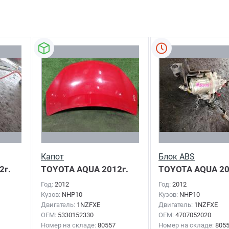
Капот
Блок ABS
2г.
TOYOTA AQUA
2012г.
TOYOTA AQUA
20
Год:
2012
Год:
2012
Кузов:
NHP10
Кузов:
NHP10
Двигатель:
1NZFXE
Двигатель:
1NZFXE
OEM:
5330152330
OEM:
4707052020
Номер на складе:
80557
Номер на складе:
805