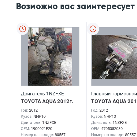
Возможно вас заинтересует
Двигатель 1NZFXE
Главный тормозной
TOYOTA AQUA
2012г.
TOYOTA AQUA
201
Год:
2012
Год:
2012
Кузов:
NHP10
Кузов:
NHP10
Двигатель:
1NZFXE
Двигатель:
1NZFXE
OEM:
1900021E20
OEM:
4705052030
Номер на складе:
80557
Номер на складе:
80557