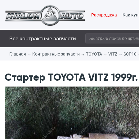
Распродажа
Как куп
Все контрактные запчасти
Главная
→
Контрактные запчасти
→
TOYOTA
→
VITZ
→
SCP10
Стартер TOYOTA VITZ 1999г.