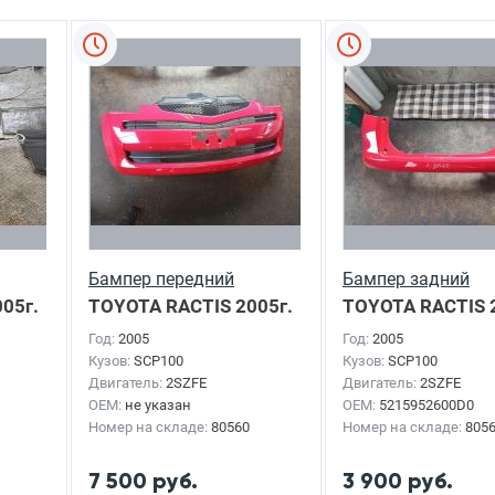
Бампер передний
Бампер задний
05г.
TOYOTA RACTIS
2005г.
TOYOTA RACTIS
Год:
2005
Год:
2005
Кузов:
SCP100
Кузов:
SCP100
Двигатель:
2SZFE
Двигатель:
2SZFE
OEM:
не указан
OEM:
5215952600D0
Номер на складе:
80560
Номер на складе:
805
7 500 руб.
3 900 руб.