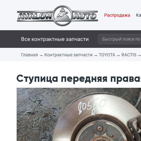
Распродажа
Ка
Все контрактные запчасти
Главная
→
Контрактные запчасти
→
TOYOTA
→
RACTIS
Ступица передняя правая