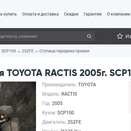
к купить
Оплата и доставка
Скидки
Гарантия
О компании
И
→
SCP100
→
2SZFE
→
Ступица передняя правая
 TOYOTA RACTIS 2005г. SCP1
Производитель:
TOYOTA
Модель:
RACTIS
Год:
2005
Кузов:
SCP100
Двигатель:
2SZFE