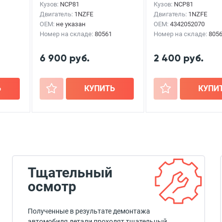
Кузов:
NCP81
Кузов:
NCP81
Двигатель:
1NZFE
Двигатель:
1NZFE
OEM:
не указан
OEM:
4342052070
Номер на складе:
80561
Номер на складе:
805
6 900 руб.
2 400 руб.
Ь
+
КУПИТЬ
+
КУПИ
Тщательный
осмотр
Полученные в результате демонтажа
автомобиля детали проходят тщательный