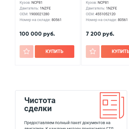
Кузов:
NCP81
Кузов:
NCP81
Двигатель:
1NZFE
Двигатель:
1NZFE
OEM:
1900021280
OEM:
4551052120
Номер на складе:
80561
Номер на складе:
80561
100 000 руб.
7 200 руб.
+
КУПИТЬ
+
КУПИТ
Чистота
сделки
Предоставляем полный пакет документов на
двигатели. К каждому мотору прилагается ГТД