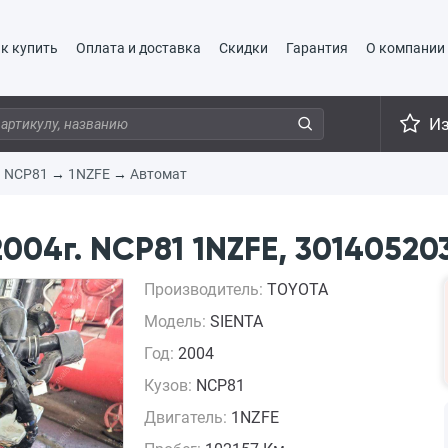
к купить
Оплата и доставка
Скидки
Гарантия
О компании
И
→
NCP81
→
1NZFE
→
Автомат
004г. NCP81 1NZFE, 30140520
Производитель:
TOYOTA
Модель:
SIENTA
Год:
2004
Кузов:
NCP81
Двигатель:
1NZFE