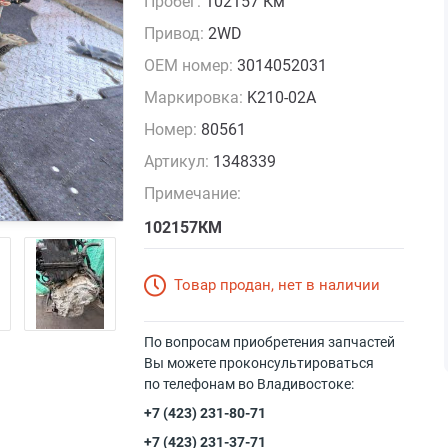
Пробег:
102157 Км
Привод:
2WD
OEM номер:
3014052031
Маркировка:
K210-02A
Номер:
80561
Артикул:
1348339
Примечание:
102157КМ
Товар продан, нет в наличии
По вопросам приобретения запчастей
Вы можете проконсультироваться
по телефонам во Владивостоке:
+7 (423) 231-80-71
+7 (423) 231-37-71