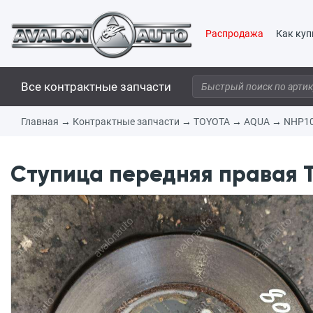
Распродажа
Как куп
Все контрактные запчасти
Главная
→
Контрактные запчасти
→
TOYOTA
→
AQUA
→
NHP1
Ступица передняя правая T