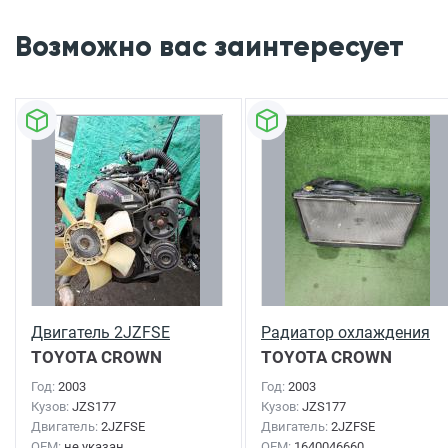
Возможно вас заинтересует
Двигатель 2JZFSE
Радиатор охлаждения
TOYOTA CROWN
TOYOTA CROWN
MAJESTA
2003г.
MAJESTA
2003г.
Год:
2003
Год:
2003
Кузов:
JZS177
Кузов:
JZS177
Двигатель:
2JZFSE
Двигатель:
2JZFSE
OEM:
не указан
OEM:
1640046660