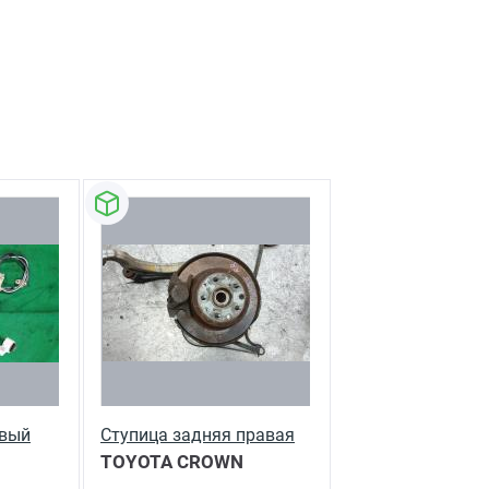
авый
Ступица задняя правая
TOYOTA CROWN