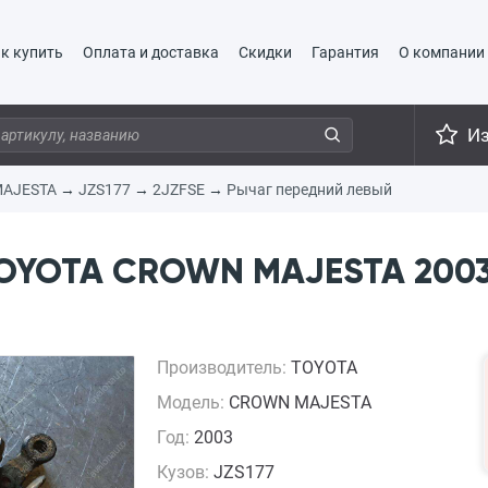
к купить
Оплата и доставка
Скидки
Гарантия
О компании
И
AJESTA
→
JZS177
→
2JZFSE
→
Рычаг передний левый
OYOTA CROWN MAJESTA 2003г.
Производитель:
TOYOTA
Модель:
CROWN MAJESTA
Год:
2003
Кузов:
JZS177