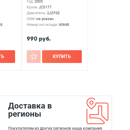
MAJESTA
2003г.
Год:
2003
Кузов:
JZS177
Двигатель:
2JZFSE
OEM:
не указан
48
Номер на складе:
60648
990 руб.
ТЬ
+
КУПИТЬ
Доставка в
регионы
Покупателям из других регионов наша компания