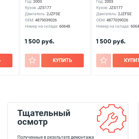
MAJESTA
2003г.
MAJESTA
2003г.
Год:
2003
Год:
2003
Кузов:
JZS177
Кузов:
JZS177
Двигатель:
2JZFSE
Двигатель:
2JZFSE
OEM:
4879039026
OEM:
4877039026
Номер на складе:
60648
Номер на складе:
606
1 500 руб.
1 500 руб.
Ь
+
КУПИТЬ
+
КУПИ
Тщательный
осмотр
Полученные в результате демонтажа