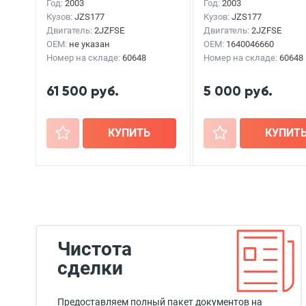
MAJESTA
2003г.
MAJESTA
2003г.
Год:
2003
Год:
2003
Кузов:
JZS177
Кузов:
JZS177
Двигатель:
2JZFSE
Двигатель:
2JZFSE
OEM:
не указан
OEM:
1640046660
Номер на складе:
60648
Номер на складе:
60648
61 500 руб.
5 000 руб.
+
КУПИТЬ
+
КУПИТ
Чистота
сделки
Предоставляем полный пакет документов на