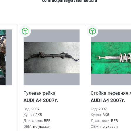
contractparts@avalonauto.ru
Рулевая рейка
Стойка передняя 
AUDI A4
2007г.
AUDI A4
2007г.
Год:
2007
Год:
2007
Кузов:
8K5
Кузов:
8K5
Двигатель:
BFB
Двигатель:
BFB
OEM:
не указан
OEM:
не указан