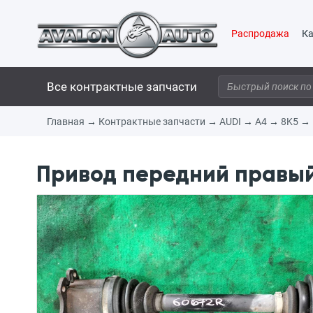
Распродажа
Ка
Все контрактные запчасти
Главная
→
Контрактные запчасти
→
AUDI
→
A4
→
8K5
→
Привод передний правый 