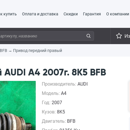
к купить
Оплата и доставка
Скидки
Гарантия
О компании
И
BFB
→
Привод передний правый
AUDI A4 2007г. 8K5 BFB
Производитель:
AUDI
Модель:
A4
Год:
2007
Кузов:
8K5
Двигатель:
BFB