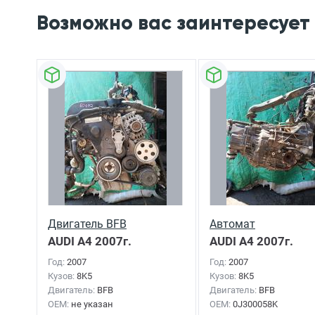
Возможно вас заинтересует
Двигатель BFB
Автомат
AUDI A4
2007г.
AUDI A4
2007г.
Год:
2007
Год:
2007
Кузов:
8K5
Кузов:
8K5
Двигатель:
BFB
Двигатель:
BFB
OEM:
не указан
OEM:
0J300058K