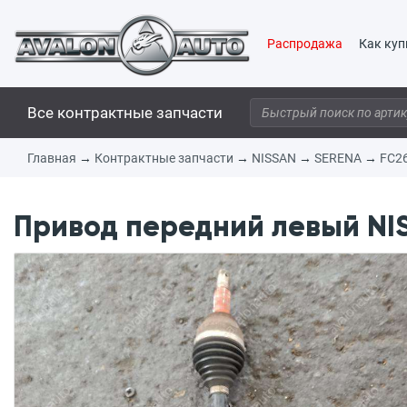
Распродажа
Как куп
Все контрактные запчасти
Главная
→
Контрактные запчасти
→
NISSAN
→
SERENA
→
FC2
Привод передний левый NIS