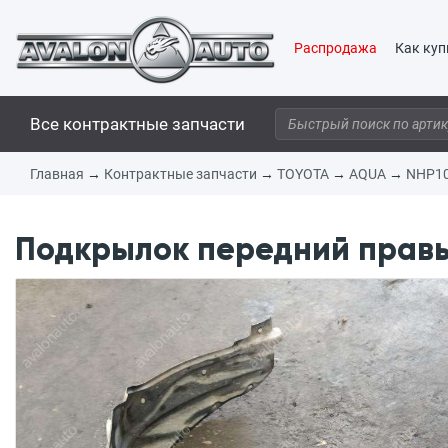
Распродажа
Как куп
Все контрактные запчасти
Главная
→
Контрактные запчасти
→
TOYOTA
→
AQUA
→
NHP1
Подкрылок передний правый