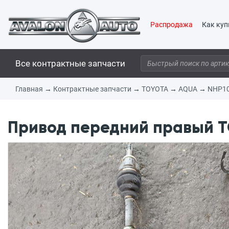
Распродажа
Как куп
Все контрактные запчасти
Главная
→
Контрактные запчасти
→
TOYOTA
→
AQUA
→
NHP1
Привод передний правый TO