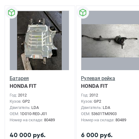
Батарея
Рулевая рейка
HONDA FIT
HONDA FIT
SHUTTLE
2012г.
SHUTTLE
2012г.
Год:
2012
Год:
2012
Кузов:
GP2
Кузов:
GP2
Двигатель:
LDA
Двигатель:
LDA
OEM:
1D010-RE0-J01
OEM:
53601TM0903
Номер на складе:
80489
Номер на складе:
80489
40 000 руб.
6 000 руб.