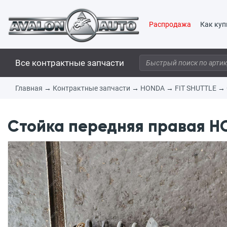
Распродажа
Как куп
Все контрактные запчасти
Главная
→
Контрактные запчасти
→
HONDA
→
FIT SHUTTLE
→
Стойка передняя правая HO