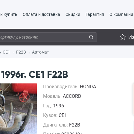
к купить
Оплата и доставка
Скидки
Гарантия
О компании
И
→
CE1
→
F22B
→
Автомат
996г. CE1 F22B
Производитель:
HONDA
Модель:
ACCORD
Год:
1996
Кузов:
CE1
Двигатель:
F22B