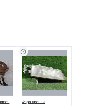
равая
Фара правая