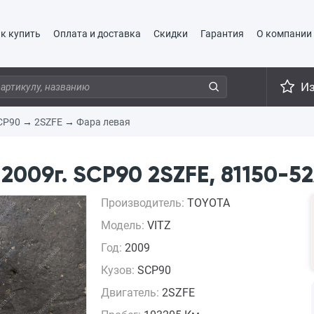
к купить
Оплата и доставка
Скидки
Гарантия
О компании
И
CP90
→
2SZFE
→
Фара левая
2009г. SCP90 2SZFE, 81150-5
Производитель:
TOYOTA
Модель:
VITZ
Год:
2009
Кузов:
SCP90
Двигатель:
2SZFE