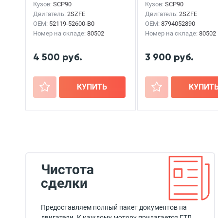
Кузов:
SCP90
Кузов:
SCP90
Двигатель:
2SZFE
Двигатель:
2SZFE
OEM:
52119-52600-B0
OEM:
8794052890
Номер на складе:
80502
Номер на складе:
80502
4 500 руб.
3 900 руб.
+
КУПИТЬ
+
КУПИТ
Чистота
сделки
Предоставляем полный пакет документов на
двигатели. К каждому мотору прилагается ГТД