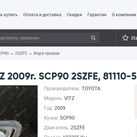
к купить
Оплата и доставка
Скидки
Гарантия
О компании
И
CP90
→
2SZFE
→
Фара правая
 2009г. SCP90 2SZFE, 81110-
Производитель:
TOYOTA
Модель:
VITZ
Год:
2009
Кузов:
SCP90
Двигатель:
2SZFE