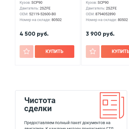
Кузов:
SCP90
Кузов:
SCP90
Двигатель:
2SZFE
Двигатель:
2SZFE
OEM:
52119-52600-B0
OEM:
8794052890
Номер на складе:
80502
Номер на складе:
80502
4 500 руб.
3 900 руб.
+
КУПИТЬ
+
КУПИТ
Чистота
сделки
Предоставляем полный пакет документов на
двигатели. К каждому мотору прилагается ГТД