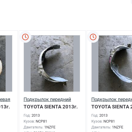
левая
Подкрылок передний
Подкрылок перед
13г.
левый
TOYOTA SIENTA
2013г.
правый
TOYOTA SIENTA
2
Год:
2013
Год:
2013
Кузов:
NCP81
Кузов:
NCP81
Двигатель:
1NZFE
Двигатель:
1NZFE