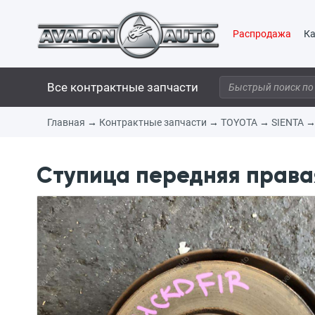
Распродажа
Ка
Все контрактные запчасти
Главная
→
Контрактные запчасти
→
TOYOTA
→
SIENTA
Ступица передняя правая