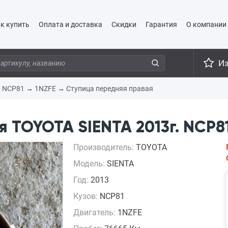
к купить
Оплата и доставка
Скидки
Гарантия
О компании
И
→
NCP81
→
1NZFE
→
Ступица передняя правая
 TOYOTA SIENTA 2013г. NCP81
Производитель:
TOYOTA
Модель:
SIENTA
Год:
2013
Кузов:
NCP81
Двигатель:
1NZFE