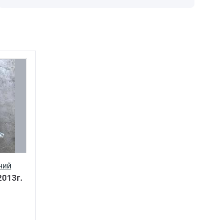
ний
013г.