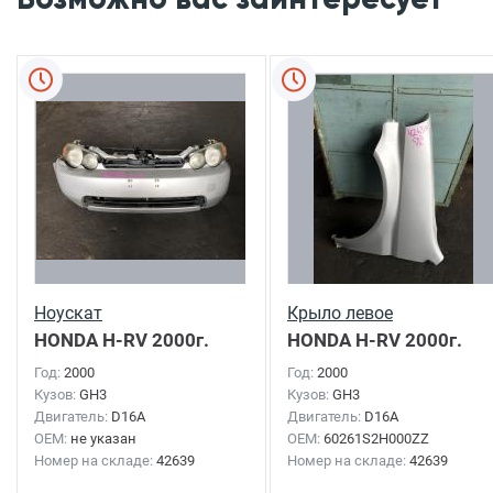
Ноускат
Крыло левое
HONDA H-RV
2000г.
HONDA H-RV
2000г.
Год:
2000
Год:
2000
Кузов:
GH3
Кузов:
GH3
Двигатель:
D16A
Двигатель:
D16A
OEM:
не указан
OEM:
60261S2H000ZZ
Номер на складе:
42639
Номер на складе:
42639