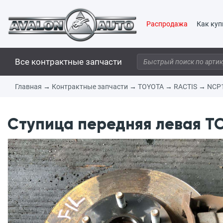
Распродажа
Как куп
Все контрактные запчасти
Главная
→
Контрактные запчасти
→
TOYOTA
→
RACTIS
→
NCP
Ступица передняя левая TO