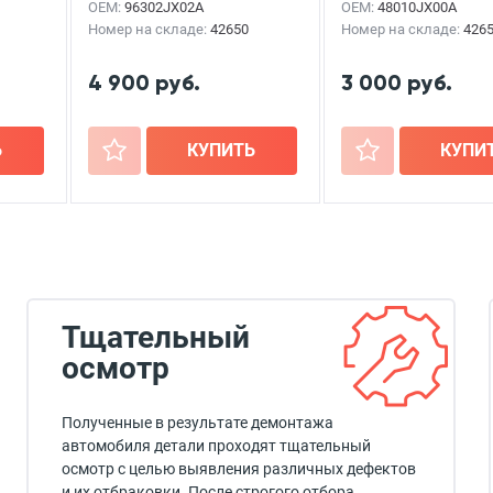
OEM:
96302JX02A
OEM:
48010JX00A
Номер на складе:
42650
Номер на складе:
426
4 900 руб.
3 000 руб.
Ь
+
КУПИТЬ
+
КУПИ
Тщательный
осмотр
Полученные в результате демонтажа
автомобиля детали проходят тщательный
осмотр с целью выявления различных дефектов
и их отбраковки. После строгого отбора