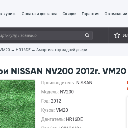
к купить
Оплата и доставка
Скидки
Гарантия
О компании
И
VM20
→
HR16DE
→
Амортизатор задней двери
и NISSAN NV200 2012г. VM20
Производитель:
NISSAN
Модель:
NV200
Год:
2012
Кузов:
VM20
Двигатель:
HR16DE