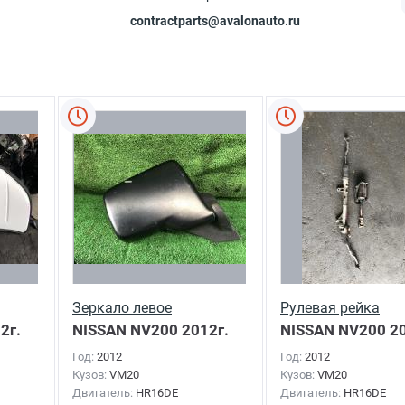
contractparts@avalonauto.ru
Зеркало левое
Рулевая рейка
2г.
NISSAN NV200
2012г.
NISSAN NV200
20
Год:
2012
Год:
2012
Кузов:
VM20
Кузов:
VM20
Двигатель:
HR16DE
Двигатель:
HR16DE