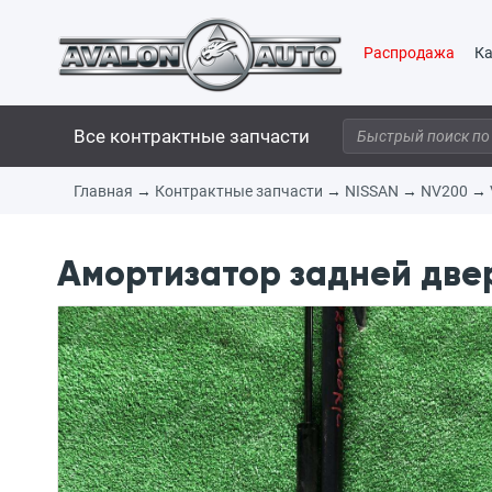
Распродажа
Ка
Все контрактные запчасти
Главная
→
Контрактные запчасти
→
NISSAN
→
NV200
→
Амортизатор задней двер