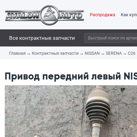
Распродажа
Как куп
Все контрактные запчасти
Главная
→
Контрактные запчасти
→
NISSAN
→
SERENA
→
C26
Привод передний левый NIS