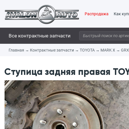
Распродажа
Как куп
Все контрактные запчасти
Главная
→
Контрактные запчасти
→
TOYOTA
→
MARK X
→
GRX
Ступица задняя правая TO