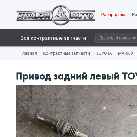
Распродажа
Ка
Все контрактные запчасти
Главная
→
Контрактные запчасти
→
TOYOTA
→
MARK X
Привод задний левый TO