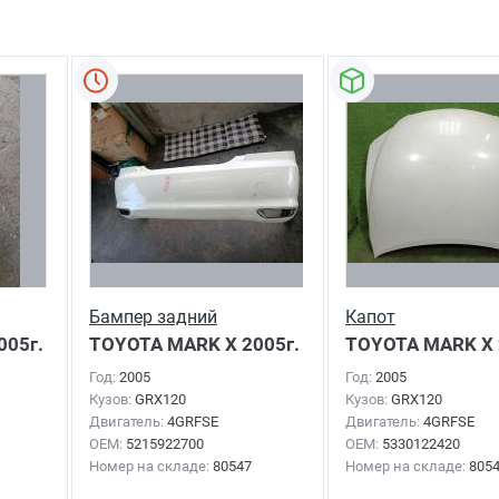
Бампер задний
Капот
005г.
TOYOTA MARK X
2005г.
TOYOTA MARK X
Год:
2005
Год:
2005
Кузов:
GRX120
Кузов:
GRX120
Двигатель:
4GRFSE
Двигатель:
4GRFSE
OEM:
5215922700
OEM:
5330122420
Номер на складе:
80547
Номер на складе:
805