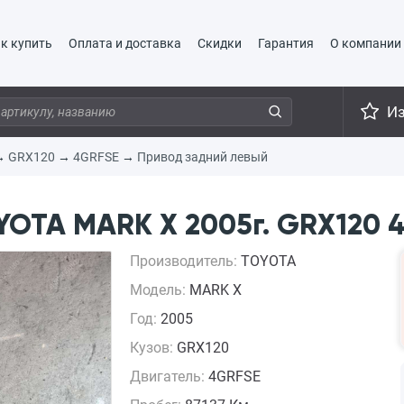
к купить
Оплата и доставка
Скидки
Гарантия
О компании
И
→
GRX120
→
4GRFSE
→
Привод задний левый
YOTA MARK X 2005г. GRX120 
Производитель:
TOYOTA
Модель:
MARK X
Год:
2005
Кузов:
GRX120
Двигатель:
4GRFSE