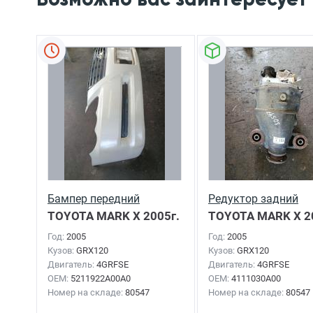
Бампер передний
Редуктор задний
TOYOTA MARK X
2005г.
TOYOTA MARK X
2
Год:
2005
Год:
2005
Кузов:
GRX120
Кузов:
GRX120
Двигатель:
4GRFSE
Двигатель:
4GRFSE
OEM:
5211922A00A0
OEM:
4111030A00
Номер на складе:
80547
Номер на складе:
80547