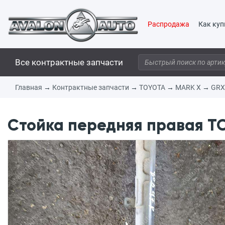
Распродажа
Как куп
Все контрактные запчасти
Главная
→
Контрактные запчасти
→
TOYOTA
→
MARK X
→
GRX
Стойка передняя правая T