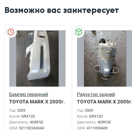
Возможно вас заинтересует
Бампер передний
Редуктор задний
TOYOTA MARK X
2005г.
TOYOTA MARK X
2005г
Год:
2005
Год:
2005
Кузов:
GRX120
Кузов:
GRX120
Двигатель:
4GRFSE
Двигатель:
4GRFSE
OEM:
5211922A00A0
OEM:
4111030A00